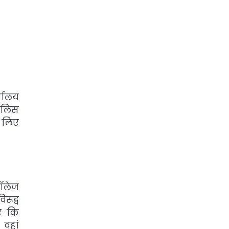
्यालय
ुलिस
े लिए
ॉलेज
ूद्व
ए कि
 वहां