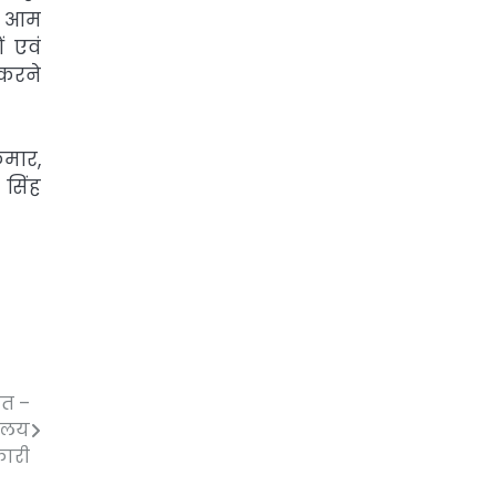
भी आम
 एवं
 करने
ुमार,
 सिंह
ित –
यालय
कारी