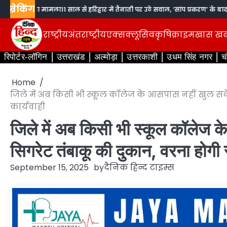
Skip
ब्रेकिंग
ि लेने का मामला
11 साल से हरिद्वार में तैनाती पर उठे सवाल, ‘सांप प्रकरण’ के बाद भी न
to
content
राष्ट्रीय
अंतराष्ट्रीय
एक्सक्लूसिव
कृषि
क्राइम
खास ख
रिपोर्टर-लॉगिन
उत्तराखंड
अल्मोड़ा
उत्तरकाशी
उधम सिंह नगर
च
Home
जिले में अब किसी भी स्कूल कॉलेज के आसपास नहीं खुल सक
कार्यवाही
जिले में अब किसी भी स्कूल कॉलेज 
सिगरेट तंबाकू की दुकान, वरना होगी 
September 15, 2025
by
दैनिक हिन्द टाइम्स