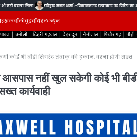
हीं बदला जिला!
हरिद्वार सनत शर्मा :-विकासनगर हत्याकांड पर विहिप का आक्रोश,
बर
खेल
बॉलीवुड
वॉयरल न्यूज़
ंपावत
चमोली
टिहरी गढ़वाल
देहरादून
नैनीताल
पिथौरागढ़
पौड़ी
ेगी कोई भी बीडी सिगरेट तंबाकू की दुकान, वरना होगी सख्त
के आसपास नहीं खुल सकेगी कोई भी बीड
सख्त कार्यवाही