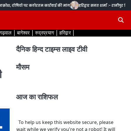
 दोषियों पर कठोरतम कार्रवाई की मांग
हरिद्वार सनत शर्मा :- रानीपुर विधानसभा 
 गढ़वाल
बागेश्वर
रुद्रप्रयाग
हरिद्वार
दैनिक हिन्द टाइम्स लाइव टीवी
मौसम
ी
आज का राशिफल