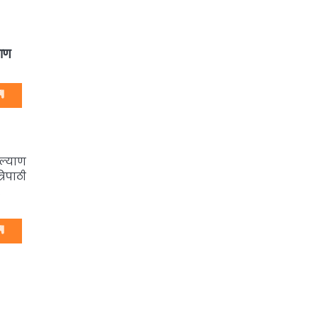
ाण
ल्याण
िपाठी
…