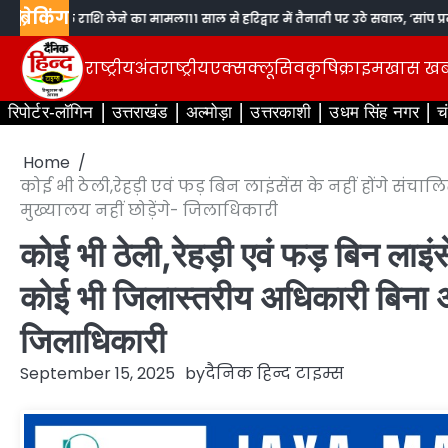
Skip
ब्रेकिंग
 से अधिक राशि लेने का मामला
11 साल से हरिद्वार में तैनाती पर उठे सवाल, ‘सांप प्रकरण
to
content
राष्ट्रीय
अंतराष्ट्रीय
एक्सक्लूसिव
कृषि
क्राइम
खास ख
रिपोर्टर-लॉगिन
उत्तराखंड
अल्मोड़ा
उत्तरकाशी
उधम सिंह नगर
च
Home
कोई भी ठेली,रेहड़ी एवं फड़ बिन लाइंसेंस के नहीं होंगे स
मुख्यालय नहीं छोड़ेंगे- जिलाधिकारी
कोई भी ठेली,रेहड़ी एवं फड़ बिन लाइं
कोई भी जिलास्तरीय अधिकारी बिना अनु
जिलाधिकारी
September 15, 2025
by
दैनिक हिन्द टाइम्स