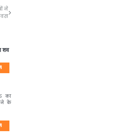
ं ने
दिवस
का शव
्ति का
ने के