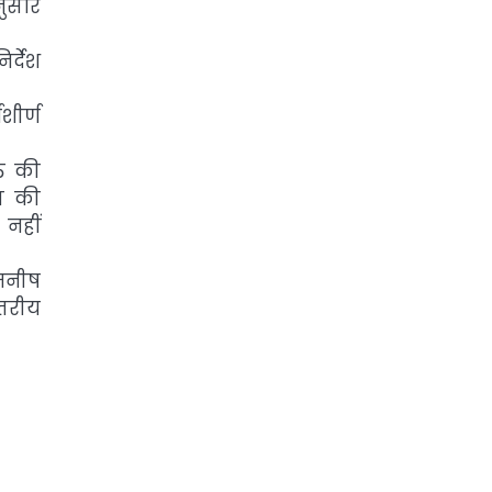
नुसार
र्देश
शीर्ण
्त की
गत की
 नहीं
मनीष
तरीय