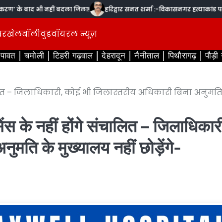
’ के बाद भी नहीं बदला जिला!
हरिद्वार सनत शर्मा :-विकासनगर हत्याकांड पर विहि
बर
खेल
बॉलीवुड
वॉयरल न्यूज़
ंपावत
चमोली
टिहरी गढ़वाल
देहरादून
नैनीताल
पिथौरागढ़
पौड़ी
ंचालित – जिलाधिकारी, कोई भी जिलास्तरीय अधिकारी बिना अनुमति
सेंस के नहीं होंगे संचालित – जिलाधिकार
मति के मुख्यालय नहीं छोड़ेंगे-