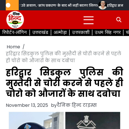
Skip
ाती पर उठे सवाल, ‘सांप प्रकरण’ के बाद भी नहीं बदला जिला!
हरिद्वार सनत शर्मा :-विक
to
content
रिपोर्टर-लॉगिन
उत्तराखंड
अल्मोड़ा
उत्तरकाशी
उधम सिंह नगर
च
Home
हरिद्वार सिडकुल पुलिस की मुस्तैदी से चोरी करने से पहले
ही चोरो को औजारों के साथ दबोचा
हरिद्वार सिडकुल पुलिस की
मुस्तैदी से चोरी करने से पहले ही
चोरो को औजारों के साथ दबोचा
November 13, 2025
by
दैनिक हिन्द टाइम्स