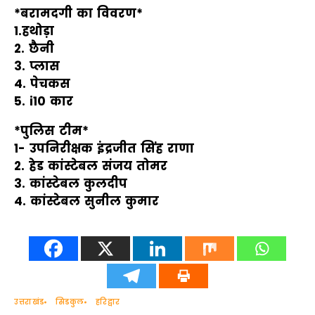
*बरामदगी का विवरण*
1.हथोड़ा
2. छैनी
3. प्लास
4. पेचकस
5. i10 कार
*पुलिस टीम*
1- उपनिरीक्षक इंद्रजीत सिंह राणा
2. हेड कांस्टेबल संजय तोमर
3. कांस्टेबल कुलदीप
4. कांस्टेबल सुनील कुमार
उत्तराखंड
सिडकुल
हरिद्वार