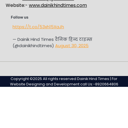
Website:-
www.dainikhindtimes.com
Follow us
https://t.co/53xh15XaJh
— Dainik Hind Times दैनिक हिन्द टाइम्स
(@dainikhindtimes)
August 30, 2025
Home
Sample
Sample
Page
Page
Copyright ©2025 All rights reserved Dainik Hind Times | For
Website Designing and Development call Us:-8920664806