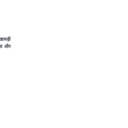
खाधड़ी
गया और