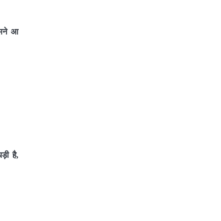
ामने आ
़ी है,