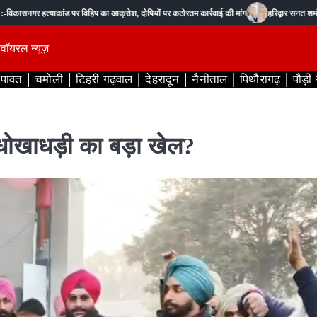
र हत्याकांड पर विहिप का आक्रोश, दोषियों पर कठोरतम कार्रवाई की मांग
हरिद्वार सनत शर्मा :- रानीपु
ड
वॉयरल न्यूज़
ंपावत
चमोली
टिहरी गढ़वाल
देहरादून
नैनीताल
पिथौरागढ़
पौड़ी
ें धोखाधड़ी का बड़ा खेल?