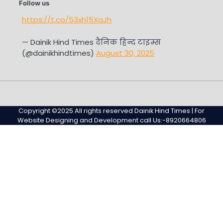
Follow us
https://t.co/53xh15XaJh
— Dainik Hind Times दैनिक हिन्द टाइम्स
(@dainikhindtimes)
August 30, 2025
Home
Sample
Sample
Page
Page
Copyright ©2025 All rights reserved Dainik Hind Times | For
Website Designing and Development call Us:-8920664806