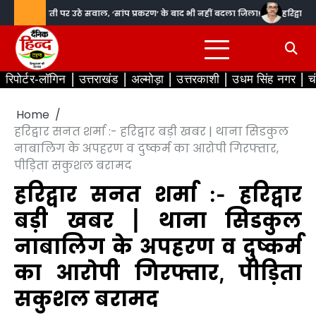
Skip
 में तैनाती पर उठे सवाल, ‘सांप प्रकरण’ के बाद भी नहीं बदला जिला!
हरिद्वार सनत शर्
to
content
रिपोर्टर-लॉगिन
उत्तराखंड
अल्मोड़ा
उत्तरकाशी
उधम सिंह नगर
च
Home
हरिद्वार सनत शर्मा :- हरिद्वार बड़ी खबर | थाना सिडकुल
नाबालिग के अपहरण व दुष्कर्म का आरोपी गिरफ्तार,
पीड़िता सकुशल बरामद
हरिद्वार सनत शर्मा :- हरिद्वार
बड़ी खबर | थाना सिडकुल
नाबालिग के अपहरण व दुष्कर्म
का आरोपी गिरफ्तार, पीड़िता
सकुशल बरामद