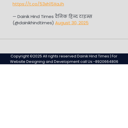
https://t.co/53xh15XaJh
— Dainik Hind Times दैनिक हिन्द टाइम्स
(@dainikhindtimes)
August 30, 2025
Home
Sample
Sample
Page
Page
Copyright ©2025 All rights reserved Dainik Hind Times | For
Website Designing and Development call Us:-8920664806