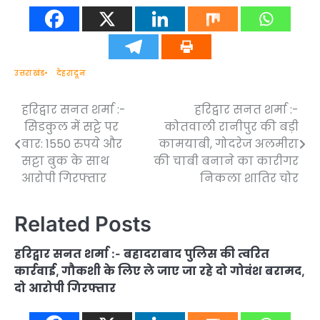
उत्तराखंड
देहरादून
हरिद्वार सनत शर्मा :-
हरिद्वार सनत शर्मा :-
Post
सिडकुल में सट्टे पर
कोतवाली रानीपुर की बड़ी
navigation
वार: 1550 रुपये और
कामयाबी, गोदरेज अलमीरा
सट्टा बुक के साथ
की चाबी बनाने का कारीगर
आरोपी गिरफ्तार
निकला शातिर चोर
Related Posts
हरिद्वार सनत शर्मा :- बहादराबाद पुलिस की त्वरित
कार्रवाई, गौकशी के लिए ले जाए जा रहे दो गोवंश बरामद,
दो आरोपी गिरफ्तार