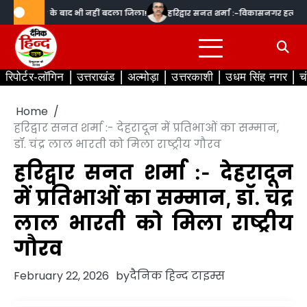
Skip
प प्रकरण’ के बाद भी नहीं बदला जिला!
हरिद्वार सनत शर्मा :-विकासनगर हत्याकांड पर 
to
content
रिपोर्टर-लॉगिन
उत्तराखंड
अल्मोड़ा
उत्तरकाशी
उधम सिंह नगर
च
Home
हरिद्वार सनत शर्मा :- देहरादून में प्रतिभाओं का सम्मान,
डॉ. चंद्र लाल भारती को मिला राष्ट्रीय गौरव
हरिद्वार सनत शर्मा :- देहरादून
में प्रतिभाओं का सम्मान, डॉ. चंद्र
लाल भारती को मिला राष्ट्रीय
गौरव
February 22, 2026
by
दैनिक हिन्द टाइम्स