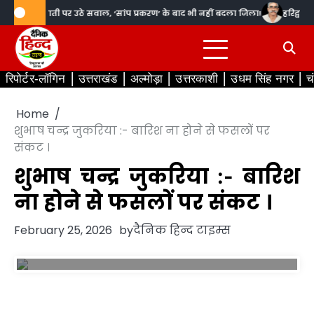
Skip
्वार में तैनाती पर उठे सवाल, ‘सांप प्रकरण’ के बाद भी नहीं बदला जिला!
हरिद्वार सनत
to
content
रिपोर्टर-लॉगिन
उत्तराखंड
अल्मोड़ा
उत्तरकाशी
उधम सिंह नगर
च
Home
शुभाष चन्द्र जुकरिया :- बारिश ना होने से फसलों पर
संकट ।
शुभाष चन्द्र जुकरिया :- बारिश
ना होने से फसलों पर संकट ।
February 25, 2026
by
दैनिक हिन्द टाइम्स