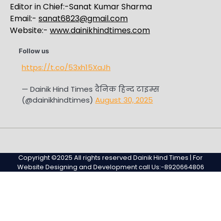
Editor in Chief:-Sanat Kumar Sharma
Email:-
sanat6823@gmail.com
Website:-
www.dainikhindtimes.com
Follow us
https://t.co/53xh15XaJh
— Dainik Hind Times दैनिक हिन्द टाइम्स
(@dainikhindtimes)
August 30, 2025
Home
Sample
Sample
Page
Page
Copyright ©2025 All rights reserved Dainik Hind Times | For
Website Designing and Development call Us:-8920664806