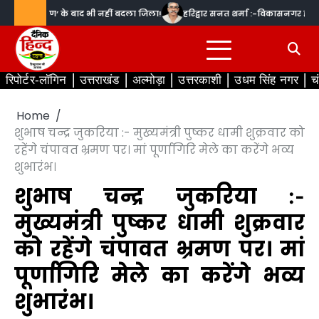
Skip
‘सांप प्रकरण’ के बाद भी नहीं बदला जिला!
हरिद्वार सनत शर्मा :-विकासनगर हत्याकांड
to
content
रिपोर्टर-लॉगिन
उत्तराखंड
अल्मोड़ा
उत्तरकाशी
उधम सिंह नगर
च
Home
शुभाष चन्द्र जुकरिया :- मुख्यमंत्री पुष्कर धामी शुक्रवार को
रहेंगे चंपावत भ्रमण पर। मां पूर्णागिरि मेले का करेंगे भव्य
शुभारंभ।
शुभाष चन्द्र जुकरिया :-
मुख्यमंत्री पुष्कर धामी शुक्रवार
को रहेंगे चंपावत भ्रमण पर। मां
पूर्णागिरि मेले का करेंगे भव्य
शुभारंभ।