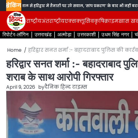
Skip
ब्रेकिंग
ला
11 साल से हरिद्वार में तैनाती पर उठे सवाल, ‘सांप प्रकरण’ के बाद भी नहीं बदला जिला
to
content
राष्ट्रीय
अंतराष्ट्रीय
एक्सक्लूसिव
कृषि
क्राइम
खास ख
रिपोर्टर-लॉगिन
उत्तराखंड
अल्मोड़ा
उत्तरकाशी
उधम सिंह नगर
च
Home
हरिद्वार सनत शर्मा :- बहादराबाद पुलिस की कार्
हरिद्वार सनत शर्मा :- बहादराबाद पु
शराब के साथ आरोपी गिरफ्तार
April 9, 2026
by
दैनिक हिन्द टाइम्स