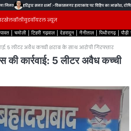
!
हरिद्वार सनत शर्मा :-विकासनगर हत्याकांड पर विहिप का आक्रोश, दोषियों पर 
बर
खेल
बॉलीवुड
वॉयरल न्यूज़
ंपावत
चमोली
टिहरी गढ़वाल
देहरादून
नैनीताल
पिथौरागढ़
पौड़ी
रवाई: 5 लीटर अवैध कच्ची शराब के साथ आरोपी गिरफ्तार
लिस की कार्रवाई: 5 लीटर अवैध कच्ची