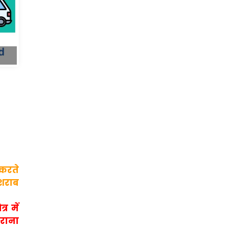
 करते
 शराब
र में
ुराना