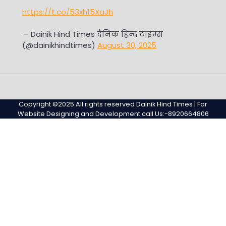
https://t.co/53xh15XaJh
— Dainik Hind Times दैनिक हिन्द टाइम्स
(@dainikhindtimes)
August 30, 2025
Home
Sample
Sample
Page
Page
Copyright ©2025 All rights reserved Dainik Hind Times | For
Website Designing and Development call Us:-8920664806