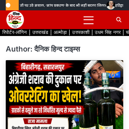
Skip
में तैनाती पर उठे सवाल, ‘सांप प्रकरण’ के बाद भी नहीं बदला जिला!
हरिद्वार सनत शर्
to
content
रिपोर्टर-लॉगिन
उत्तराखंड
अल्मोड़ा
उत्तरकाशी
उधम सिंह नगर
च
Author:
दैनिक हिन्द टाइम्स