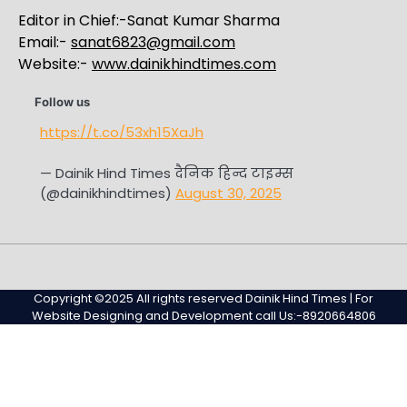
Editor in Chief:-Sanat Kumar Sharma
Email:-
sanat6823@gmail.com
Website:-
www.dainikhindtimes.com
Follow us
https://t.co/53xh15XaJh
— Dainik Hind Times दैनिक हिन्द टाइम्स
(@dainikhindtimes)
August 30, 2025
Home
Sample
Sample
Page
Page
Copyright ©2025 All rights reserved Dainik Hind Times | For
Website Designing and Development call Us:-8920664806