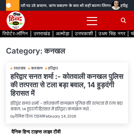
Skip
िद्वार में तैनाती पर उठे सवाल, ‘सांप प्रकरण’ के बाद भी नहीं बदला जिला!
हरिद्वार स
to
content
रिपोर्टर-लॉगिन
उत्तराखंड
अल्मोड़ा
उत्तरकाशी
उधम सिंह नगर
च
Category:
कनखल
उत्तराखंड
कनखल
हरिद्वार
हरिद्वार सनत शर्मा :- कोतवाली कनखल पुलिस
की तत्परता से टला बड़ा बवाल, 14 हुड़दंगी
हिरासत में
हरिद्वार सनत शर्मा :- कोतवाली कनखल पुलिस की तत्परता से टला बड़ा
बवाल, 14 हुड़दंगी हिरासत में हरिद्वार। कनखल नशे…
by
दैनिक हिन्द टाइम्स
February 24, 2026
दैनिक हिन्द टाइम्स लाइव टीवी