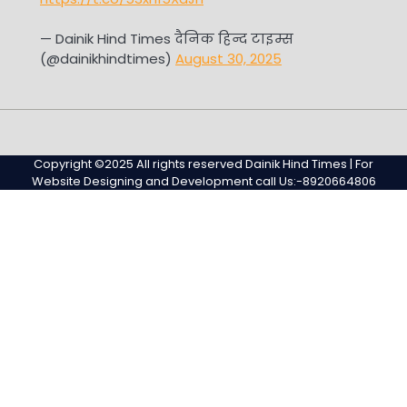
— Dainik Hind Times दैनिक हिन्द टाइम्स
(@dainikhindtimes)
August 30, 2025
Home
Sample
Sample
Page
Page
Copyright ©2025 All rights reserved Dainik Hind Times | For
Website Designing and Development call Us:-8920664806